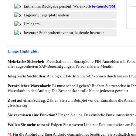
Entnahme/Rückgabe persönl. Warenkorb
bi-tuned-PSM
.
Lagerort, Lagerplatz ändern
Umlagern
Inventur, Stichprobeninventur, laufende Inventur
Einige Highlights:
Mehrfache Sicherheit
: Freischalten mit Smartphone-PIN. Anmelden mit Pers
aller zugeordneten SAP-Berechtigungen. Personalisierte Menüs.
Integrierte Suchhilfen
: Analog zur F4-Hilfe im SAP können durch langes Drüc
Persönlicher Warenkorb
: Es muss schnell gehen? Buchen Sie zunächst in I
Warenkorb in den Auftrag. Die Bestandskontrolle bleibt jederzeit gewahrt.
Zwei auf einen Schlag
: Zählen Sie zum Beispiel vor der Entnahme die Anzahl
gleichzeitig.
Sie vermissen eine Funktion?
Fragen Sie uns. Das einfache Funktionsprinzip e
Wollen Sie mehr wissen?
Folgen Sie unserem Link zur Dokumentation am End
*1
Für die Anbindung Ihrer Android-Smartphones benötigen Sie zusätzlich uns