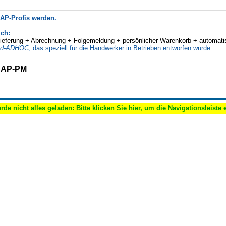
SAP-Profis werden.
ich:
eferung + Abrechnung + Folgemeldung + persönlicher Warenkorb + automatis
ned-ADHOC
, das speziell für die Handwerker in Betrieben entworfen wurde.
 SAP-PM
rde nicht alles geladen: Bitte klicken Sie hier, um die Navigationsleiste