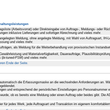
dhaltungsleistungen
ragsliste (Arbeitsvorrat) oder Direkteingabe von Auftrags-, Meldungs- oder 
ngen inklusive Lieferungen und sofortiger Abrechnung und vieles mehr.
 angelegten Meldung, ohne angelegte Meldung, mit Wahl von Auftragsart, IH-
assung und vieles mehr.
aufträgen, als Meldung für die Weiterbehandlung von provisorischen Instands
 Gewährleistung und Materialverfügbarkeit, Daueraufträge, Plausibilitätsprüfu
 (
bi-tuned-PSM
) und vieles mehr.
eren Ende der Seite.
 automatisch die Erfassungsmaske an die wechselnden Anforderungen an. Wäh
ngeblendet.
fungen und entsprechend der persönlichen Einstellungen pro Personalnummer er
t wurde, ob es bereits eine Meldung oder einen Auftrag oder beides gibt. Die 
r für jedes Werk, jede Auftragsart und Transaktion im eigenem komfortable