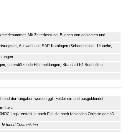
Rückmeldenummer. Mit Zeiterfassung, Buchen von geplanten und
Leisungsart, Auswahl aus SAP-Katalogen (Schadensbild, -Ursache,
etzungen.
ngen, unterstützende Hilfsmeldungen, Standard-F4-Suchhilfen,
rend der Eingaben werden ggf. Felder ein-und ausgeblendet,
mittelt.
ADHOC-Logik erstellt je nach Fall die noch fehlenden Objekte gemäß
m
bi-tuned-Customizing
.