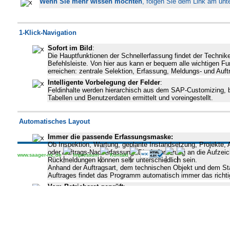
Wenn Sie mehr wissen möchten
, folgen Sie dem Link am unt
1-Klick-Navigation
Sofort im Bild
:
Die Hauptfunktionen der Schnellerfassung findet der Techniker
Befehlsleiste. Von hier aus kann er bequem alle wichtigen Fu
erreichen: zentrale Selektion, Erfassung, Meldungs- und Auftr
Intelligente Vorbelegung der Felder
:
Feldinhalte werden hierarchisch aus dem SAP-Customizing, b
Tabellen und Benutzerdaten ermittelt und voreingestellt.
Automatisches Layout
Immer die passende Erfassungsmaske:
Ob Inspektion, Wartung, geplante Instandsetzung, Projekte, 
oder Auftrags-Nacherfassung. Die Anforderung an die Aufzei
www.saager-mc.de
Impressum
Kontakt
Rückmeldungen können sehr unterschiedlich sein.
Anhand der Auftragsart, dem technischen Objekt und dem St
Auftrages findet das Programm automatisch immer das richti
Vom Betriebsrat geprüft
:
Stellen Sie ein, wie mit den Personalnummern umgegangen w
Verwendung zur Anmeldung, zur Planung, in Rückmeldungen,
Schichtberichten, zur Selektion.