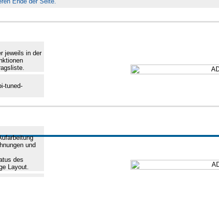
eren Ende der Seite.
 jeweils in der
nktionen
agsliste.
i-tuned-
Aufarbeitung
chnungen und
atus des
ge Layout.
erden darf:
 in